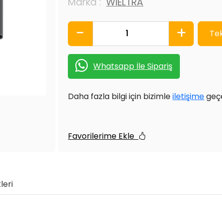
Marka :
WİELTRA
-
+
Whatsapp İle Sipariş
Daha fazla bilgi için bizimle
iletişime
geçeb
Favorilerime Ekle
leri