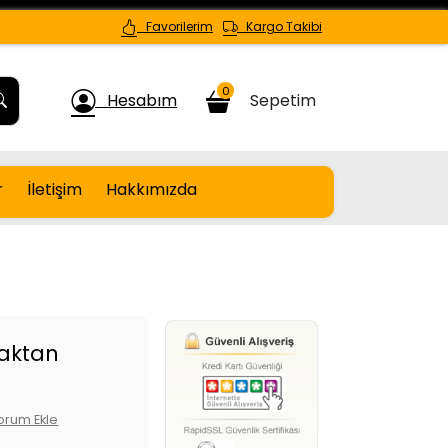
Favorilerim
Kargo Takibi
0
Hesabım
Sepetim
r
İletişim
Hakkımızda
zaktan
orum Ekle