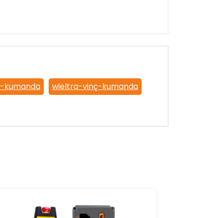
an-kumanda
wieltra-vinç-kumanda