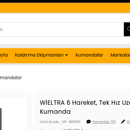
yfa
Kaldırma Ekipmanları
Kumandalar
Markala
umandalar
WİELTRA 6 Hareket, Tek Hız U
Kumanda
Ürün Kodu : VK-W0601
Yorumlar (0)
Y